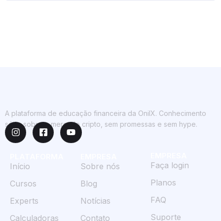
A plataforma de educação financeira da OnilX. Conhecimento
sério sobre o mercado cripto, sem promessas e sem hype.
EMPRESA
PLATAFORMA
EMPRESA
Faça login
Início
Sobre nós
Planos
Cursos
Blog
FAQ
Experts
Notícias
Suporte
Calculadoras
Contato