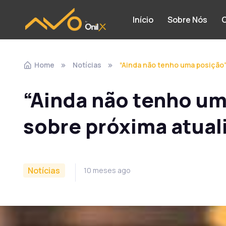
Início
Sobre Nós
C
Home
Notícias
“Ainda não tenho uma posição”,
“Ainda não tenho um
sobre próxima atual
Notícias
10 meses ago