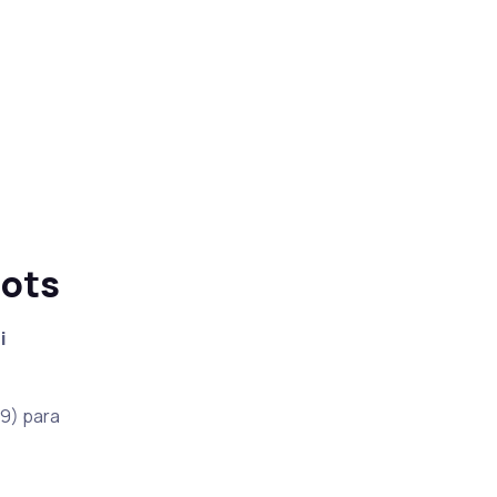
nots
i
9) para