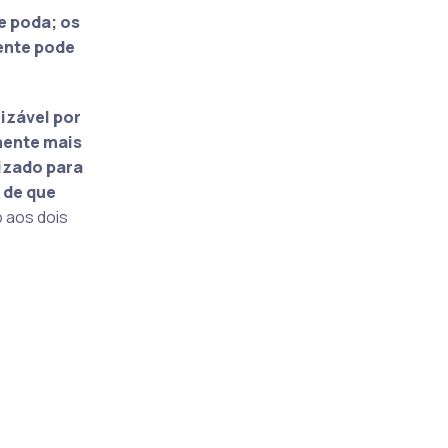
e poda; os
ente pode
izável por
mente mais
izado para
 de que
 aos dois