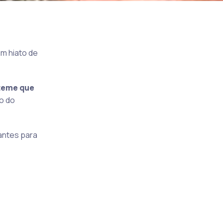
m hiato de
teme que
o do
antes para