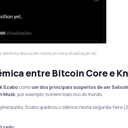
 e alimenta discussão sobre próxima atualização do
êmica entre Bitcoin Core e K
k Szabo
como
um dos principais suspeitos de ser Satosh
on Musk
, por exemplo, homem mais rico do mundo.
ypherpunks, Szabo quebrou o silêncio nesta segunda-feira (2
lizado.