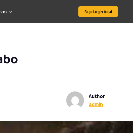
ras
Faça Login Aqui
abo
Author
admin