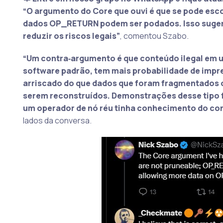
“O argumento do Core que ouvi é que se pode esco
dados OP_RETURN podem ser podados. Isso suger
reduzir os riscos legais”
, comentou Szabo.
“Um contra‑argumento é que conteúdo ilegal em u
software padrão, tem mais probabilidade de impre
arriscado do que dados que foram fragmentados o
serem reconstruídos. Demonstrações desse tipo f
um operador de nó réu tinha conhecimento do co
lados da conversa.