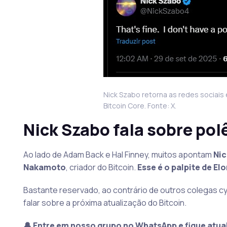
Nick Szabo retorna as redes sociais
Bitcoin Core. Fonte: X.
Nick Szabo fala sobre pol
Ao lado de Adam Back e Hal Finney, muitos apontam
Nic
Nakamoto
, criador do Bitcoin.
Esse é o palpite de El
Bastante reservado, ao contrário de outros colegas c
falar sobre a próxima atualização do Bitcoin.
🔔 Entre em nosso grupo no WhatsApp e fique atua