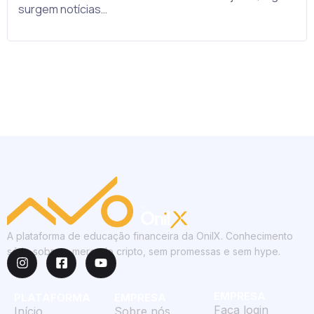
surgem notícias…
A plataforma de educação financeira da OnilX. Conhecimento
sério sobre o mercado cripto, sem promessas e sem hype.
EMPRESA
PLATAFORMA
EMPRESA
Faça login
Início
Sobre nós