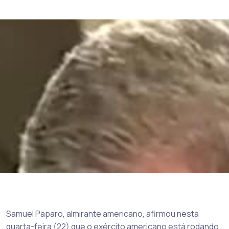
Samuel Paparo, almirante americano, afirmou nesta
quarta-feira (22) que o exército americano está rodando