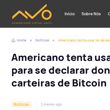
Início
Sobre Nós
C
Home
Notícias
Americano tenta usar lei de b
Americano tenta usa
para se declarar do
carteiras de Bitcoin
Notícias
2 meses ago