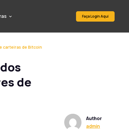
ras
Faça Login Aqui
 carteiras de Bitcoin
ados
res de
Author
admin