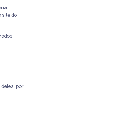
uma
 site do
arados
 deles, por