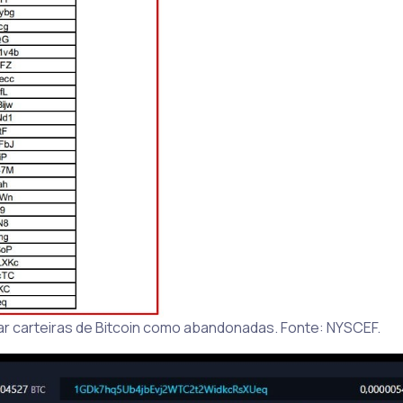
ar carteiras de Bitcoin como abandonadas. Fonte: NYSCEF.