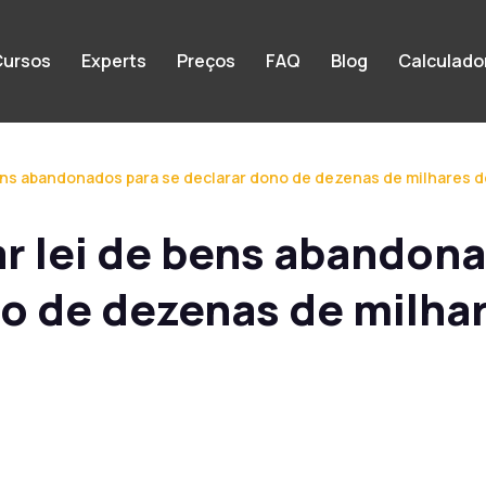
ursos
Experts
Preços
FAQ
Blog
Calculado
ens abandonados para se declarar dono de dezenas de milhares de
r lei de bens abandon
no de dezenas de milha