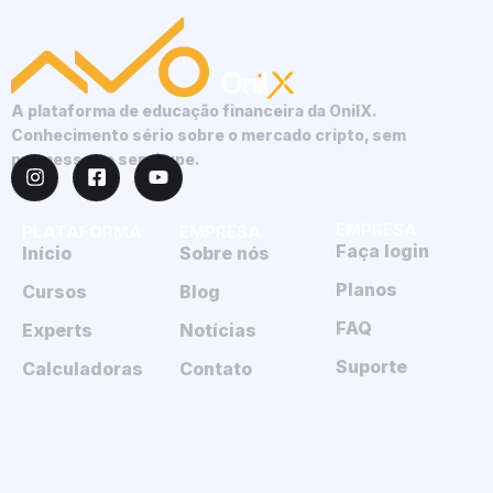
A plataforma de educação financeira da OnilX.
Conhecimento sério sobre o mercado cripto, sem
promessas e sem hype.
EMPRESA
PLATAFORMA
EMPRESA
Faça login
Início
Sobre nós
Planos
Cursos
Blog
FAQ
Experts
Notícias
Suporte
Calculadoras
Contato