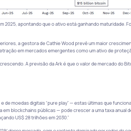
em 2025, apontando que o ativo está ganhando maturidade. Fo
eriores, a gestora de Cathie Wood prevê um maior crescime
 penetração em mercados emergentes como um ativo de proteç
crescendo. A previsão da Ark é que o valor de mercado do Bit
 e de moedas digitais “pure play” — estas últimas que funcio
ta em blockchains públicas — pode crescer a uma taxa anual 
nçando US$ 28 trilhões em 2030.”
 70% desse mercado, com o restante dominado por redes de co