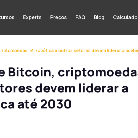
ursos
Experts
Preços
FAQ
Blog
Calculado
 criptomoedas, IA, robótica e outros setores devem liderar a ace
e Bitcoin, criptomoedas
tores devem liderar a
ca até 2030