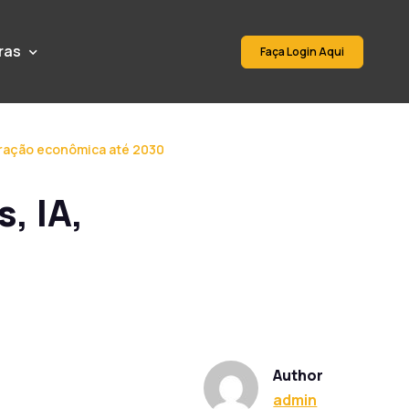
ras
Faça Login Aqui
leração econômica até 2030
, IA,
Author
admin