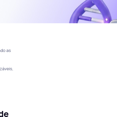
ndo as
záveis,
 de