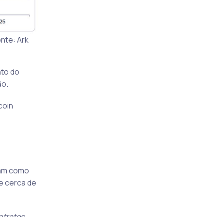
nte: Ark
nto do
ão.
coin
nam como
de cerca de
ntratos