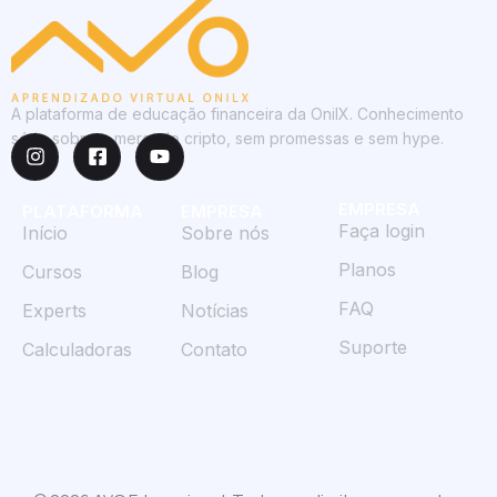
A plataforma de educação financeira da OnilX. Conhecimento
sério sobre o mercado cripto, sem promessas e sem hype.
EMPRESA
PLATAFORMA
EMPRESA
Faça login
Início
Sobre nós
Planos
Cursos
Blog
FAQ
Experts
Notícias
Suporte
Calculadoras
Contato