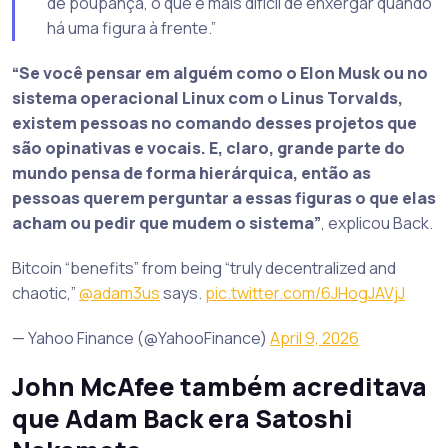
de poupança, o que é mais difícil de enxergar quando
há uma figura à frente.”
“Se você pensar em alguém como o Elon Musk ou no
sistema operacional Linux com o Linus Torvalds,
existem pessoas no comando desses projetos que
são opinativas e vocais. E, claro, grande parte do
mundo pensa de forma hierárquica, então as
pessoas querem perguntar a essas figuras o que elas
acham ou pedir que mudem o sistema”
, explicou Back.
Bitcoin “benefits” from being “truly decentralized and
chaotic,”
@adam3us
says.
pic.twitter.com/6JHogJAVjJ
— Yahoo Finance (@YahooFinance)
April 9, 2026
John McAfee também acreditava
que Adam Back era Satoshi