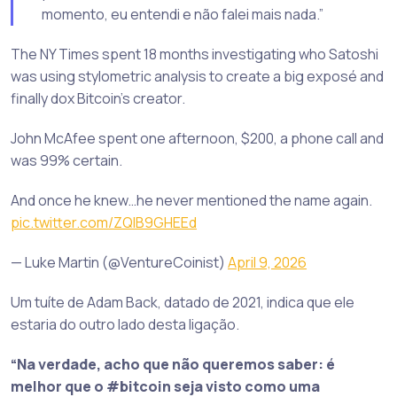
momento, eu entendi e não falei mais nada.”
The NY Times spent 18 months investigating who Satoshi
was using stylometric analysis to create a big exposé and
finally dox Bitcoin’s creator.
John McAfee spent one afternoon, $200, a phone call and
was 99% certain.
And once he knew…he never mentioned the name again.
pic.twitter.com/ZQIB9GHEEd
— Luke Martin (@VentureCoinist)
April 9, 2026
Um tuíte de Adam Back, datado de 2021, indica que ele
estaria do outro lado desta ligação.
“Na verdade, acho que não queremos saber: é
melhor que o #bitcoin seja visto como uma