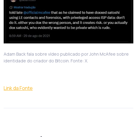
Adam Back fala sobre vídeo publicado por John McAfee sobre
identidade do criador do Bitcoin. Fonte: X.
Link da Fonte