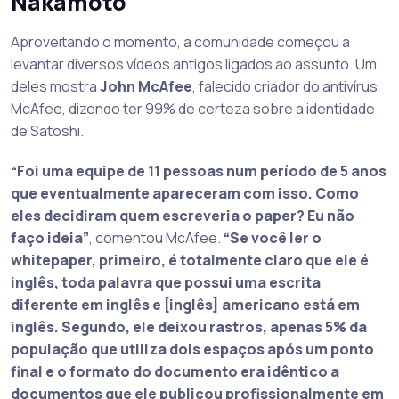
Nakamoto
Aproveitando o momento, a comunidade começou a
levantar diversos vídeos antigos ligados ao assunto. Um
deles mostra
John McAfee
, falecido criador do antivírus
McAfee, dizendo ter 99% de certeza sobre a identidade
de Satoshi.
“Foi uma equipe de 11 pessoas num período de 5 anos
que eventualmente apareceram com isso. Como
eles decidiram quem escreveria o paper? Eu não
faço ideia”
, comentou McAfee.
“Se você ler o
whitepaper, primeiro, é totalmente claro que ele é
inglês, toda palavra que possui uma escrita
diferente em inglês e [inglês] americano está em
inglês. Segundo, ele deixou rastros, apenas 5% da
população que utiliza dois espaços após um ponto
final e o formato do documento era idêntico a
documentos que ele publicou profissionalmente em