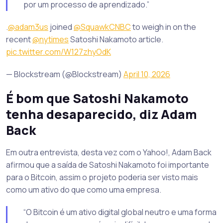
por um processo de aprendizado.”
.
@adam3us
joined
@SquawkCNBC
to weigh in on the
recent
@nytimes
Satoshi Nakamoto article.
pic.twitter.com/W127zhyOdK
— Blockstream (@Blockstream)
April 10, 2026
É bom que Satoshi Nakamoto
tenha desaparecido, diz Adam
Back
Em outra entrevista, desta vez com o Yahoo!, Adam Back
afirmou que a saída de Satoshi Nakamoto foi importante
para o Bitcoin, assim o projeto poderia ser visto mais
como um ativo do que como uma empresa.
“O Bitcoin é um ativo digital global neutro e uma forma