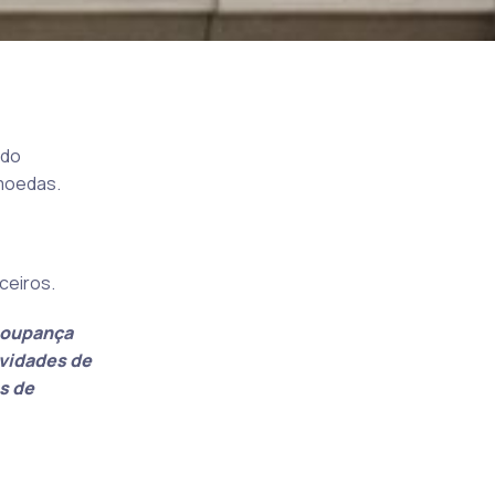
ado
omoedas.
ceiros.
 poupança
ividades de
s de