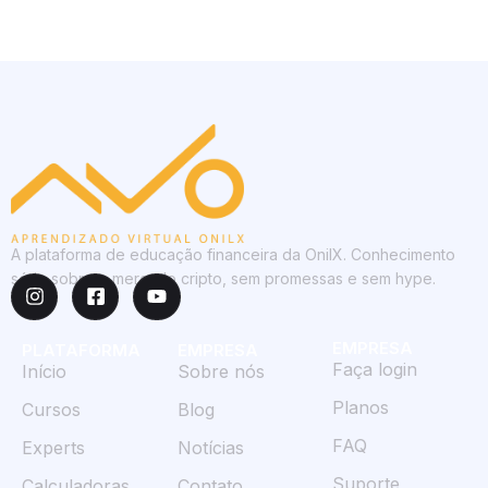
A plataforma de educação financeira da OnilX. Conhecimento
sério sobre o mercado cripto, sem promessas e sem hype.
EMPRESA
PLATAFORMA
EMPRESA
Faça login
Início
Sobre nós
Planos
Cursos
Blog
FAQ
Experts
Notícias
Suporte
Calculadoras
Contato