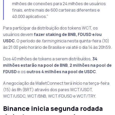
milhões de conexões para 24 milhões de usuários
finais, entre mais de 600 carteiras diferentes e
40.000 aplicativos.”
Para participar da distribuição dos tokens WCT, os
usuários devem
fazer staking de BNB, FDUSD e/ou
USDC
. O período de
farming
inicia nesta quinta-feira (10)
às 21:00 pelo horário de Brasilia e vai até o dia 14 às 20h59.
Dos 40 milhões de tokens a serem distribuídos,
34
milhões estarão na pool de BNB
,
2 milhões na pool de
FDUSD
e os
outros 4 milhões na pool de USDC
.
A negociação da WalletConnect terá início na terça-feira
(15) às 8h (BRT) através dos pares WCT/USDT,
WCT/USDC, WCT/BNB, WCT/FDUSD e WCT/TRY.
Binance inicia segunda rodada