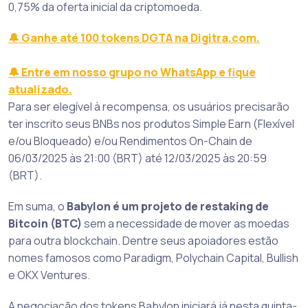
0,75% da oferta inicial da criptomoeda.
🔔 Ganhe até 100 tokens DGTA na Digitra.com.
🔔 Entre em nosso grupo no WhatsApp e fique
atualizado.
Para ser elegível à recompensa, os usuários precisarão
ter inscrito seus BNBs nos produtos Simple Earn (Flexível
e/ou Bloqueado) e/ou Rendimentos On-Chain de
06/03/2025 às 21:00 (BRT) até 12/03/2025 às 20:59
(BRT).
Em suma, o
Babylon é um projeto de restaking de
Bitcoin (BTC)
sem a necessidade de mover as moedas
para outra blockchain. Dentre seus apoiadores estão
nomes famosos como Paradigm, Polychain Capital, Bullish
e OKX Ventures.
A negociação dos tokens Babylon iniciará já nesta quinta-