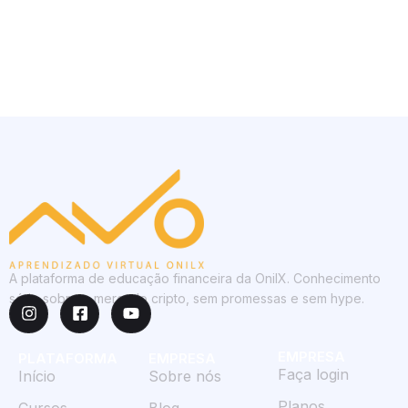
A plataforma de educação financeira da OnilX. Conhecimento
sério sobre o mercado cripto, sem promessas e sem hype.
EMPRESA
PLATAFORMA
EMPRESA
Faça login
Início
Sobre nós
Planos