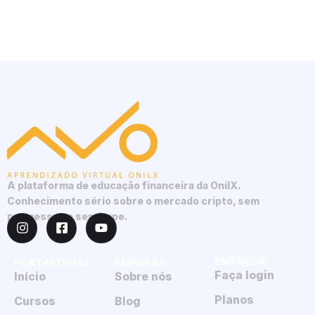
A plataforma de educação financeira da OnilX.
Conhecimento sério sobre o mercado cripto, sem
promessas e sem hype.
EMPRESA
PLATAFORMA
EMPRESA
Faça login
Início
Sobre nós
Planos
Cursos
Blog