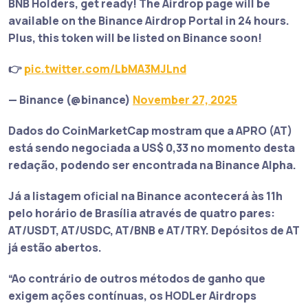
BNB Holders, get ready! The Airdrop page will be
available on the Binance Airdrop Portal in 24 hours.
Plus, this token will be listed on Binance soon!
👉
pic.twitter.com/LbMA3MJLnd
— Binance (@binance)
November 27, 2025
Dados do CoinMarketCap mostram que a APRO (AT)
está sendo negociada a US$ 0,33 no momento desta
redação, podendo ser encontrada na Binance Alpha.
Já a listagem oficial na Binance acontecerá às 11h
pelo horário de Brasília através de quatro pares:
AT/USDT, AT/USDC, AT/BNB e AT/TRY. Depósitos de AT
já estão abertos.
“Ao contrário de outros métodos de ganho que
exigem ações contínuas, os HODLer Airdrops