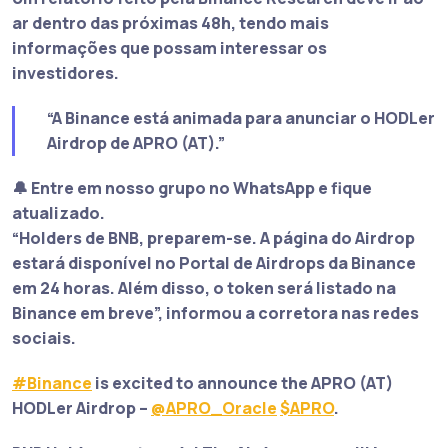
ar dentro das próximas 48h, tendo mais
informações que possam interessar os
investidores.
“A Binance está animada para anunciar o HODLer
Airdrop de APRO (AT).”
🔔 Entre em nosso grupo no WhatsApp e fique
atualizado.
“Holders de BNB, preparem-se. A página do Airdrop
estará disponível no Portal de Airdrops da Binance
em 24 horas. Além disso, o token será listado na
Binance em breve”
, informou a corretora nas redes
sociais.
#Binance
is excited to announce the APRO (AT)
HODLer Airdrop –
@APRO_Oracle
$APRO
.