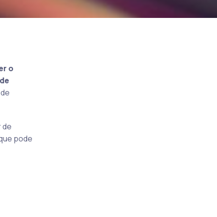
er o
 de
 de
r de
 que pode