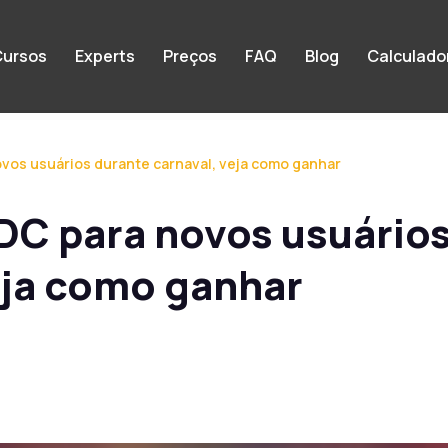
ursos
Experts
Preços
FAQ
Blog
Calculado
ovos usuários durante carnaval, veja como ganhar
SDC para novos usuário
eja como ganhar