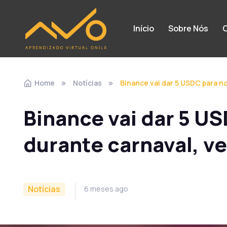
Início
Sobre Nós
C
Home
Notícias
Binance vai dar 5 USDC para n
Binance vai dar 5 U
durante carnaval, v
Notícias
6 meses ago