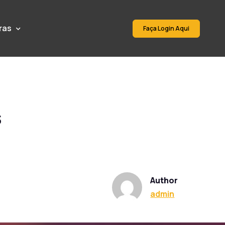
ras
Faça Login Aqui
s
Author
admin