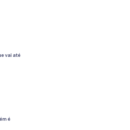
e vai até
bém é