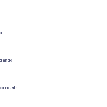
no
strando
or reunir