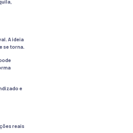
uila,
l. A ideia
e se torna.
 pode
forma
ndizado e
ções reais