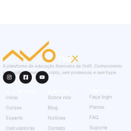
A plataforma de educação financeira da OnilX. Conhecimento
sério sobre o mercado cripto, sem promessas e sem hype.
EMPRESA
PLATAFORMA
EMPRESA
Faça login
Início
Sobre nós
Planos
Cursos
Blog
FAQ
Experts
Notícias
Suporte
Calculadoras
Contato