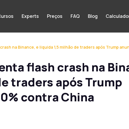
ursos
Experts
Preços
FAQ
Blog
Calculado
 crash na Binance, e liquida 1,5 milhão de traders após Trump anu
enta flash crash na Bin
 de traders após Trump
100% contra China