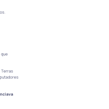
os.
s que
 Terras
mputadores
nciava