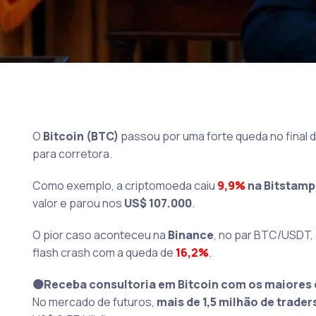
O
Bitcoin (BTC)
passou por uma forte queda no final da
para corretora.
Como exemplo, a criptomoeda caiu
9,9%
na Bitstamp
valor e parou nos
US$ 107.000
.
O pior caso aconteceu na
Binance
, no par BTC/USDT,
flash crash com a queda de
16,2%
.
🟠Receba consultoria em Bitcoin com os maiores 
No mercado de futuros,
mais de 1,5 milhão de trader