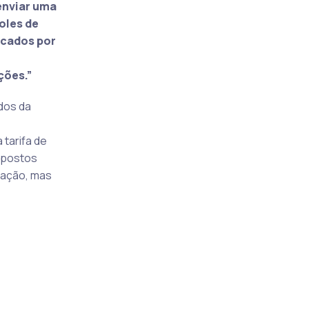
enviar uma
oles de
icados por
ções.”
dos da
,
tarifa de
mpostos
l ação, mas