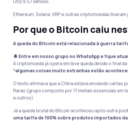
US$ 9,57 bilhões.
Ethereum, Solana, XRP e outras criptomoedas tiveram p
Por que o Bitcoin caiu nes
A queda do Bitcoin está relacionada à guerra tarif
🔔 Entre em nosso grupo no WhatsApp e fique atua
A criptomoeda já opera em leve queda desde o final 
“algumas coisas muito estranhas estão acontece
O texto afirmava que a China estava enviando cartas 
Raras (grupo composto por 17 metais essenciais em t
e outros).
Já a queda brutal do Bitcoin aconteceu após outra posta
uma tarifa de 100% sobre produtos importados da