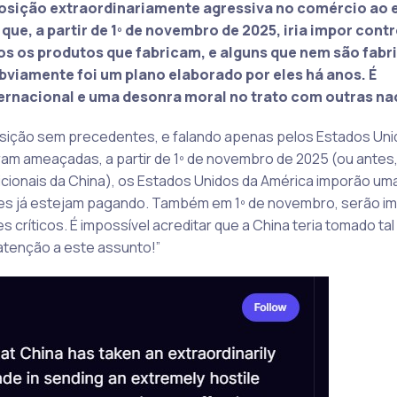
posição extraordinariamente agressiva no comércio ao 
e, a partir de 1º de novembro de 2025, iria impor contr
s os produtos que fabricam, e alguns que nem são fabr
obviamente foi um plano elaborado por eles há anos. É
rnacional e uma desonra moral no trato com outras na
osição sem precedentes, e falando apenas pelos Estados Uni
am ameaçadas, a partir de 1º de novembro de 2025 (ou antes
onais da China), os Estados Unidos da América imporão uma 
 eles já estejam pagando. Também em 1º de novembro, serão i
críticos. É impossível acreditar que a China teria tomado ta
 atenção a este assunto!”