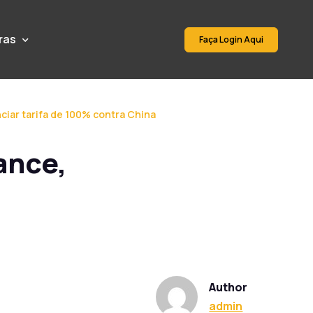
ras
Faça Login Aqui
nciar tarifa de 100% contra China
ance,
Author
admin