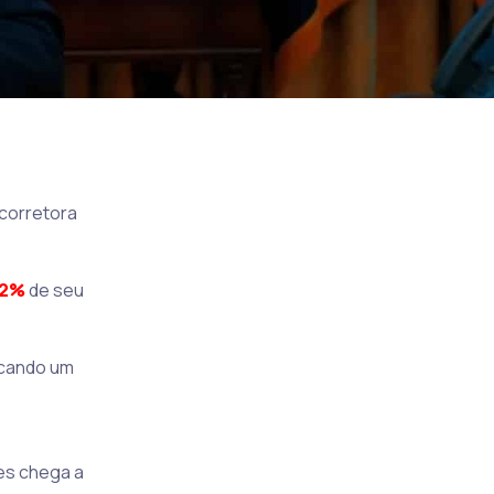
 corretora
12%
de seu
dicando um
ões chega a