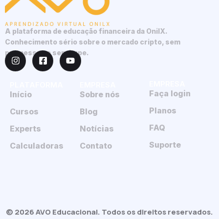
A plataforma de educação financeira da OnilX.
Conhecimento sério sobre o mercado cripto, sem
promessas e sem hype.
EMPRESA
PLATAFORMA
EMPRESA
Faça login
Início
Sobre nós
Planos
Cursos
Blog
FAQ
Experts
Notícias
Suporte
Calculadoras
Contato
© 2026 AVO Educacional. Todos os direitos reservados.