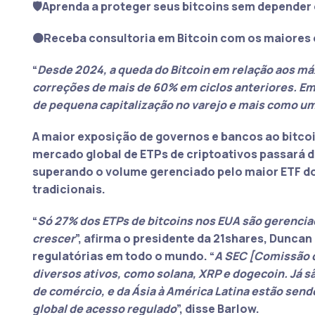
🛡️Aprenda a proteger seus bitcoins sem depender 
🟠Receba consultoria em Bitcoin com os maiores 
“
Desde 2024, a queda do Bitcoin em relação aos m
correções de mais de 60% em ciclos anteriores. 
de pequena capitalização no varejo e mais como u
A maior exposição de governos e bancos ao bitcoin
mercado global de ETPs de criptoativos passará d
superando o volume gerenciado pelo maior ETF 
tradicionais.
“
Só 27% dos ETPs de bitcoins nos EUA são gerencia
crescer
”, afirma o presidente da 21shares, Dunc
regulatórias em todo o mundo. “
A SEC [Comissão de
diversos ativos, como solana, XRP e dogecoin. Já sã
de comércio, e da Ásia à América Latina estão send
global de acesso regulado
”, disse Barlow.