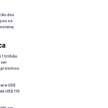
rão dos
nçou os
 solana,
ca
1 trilhão
 ser
s próximos
para US$
de US$ 110
 90% em