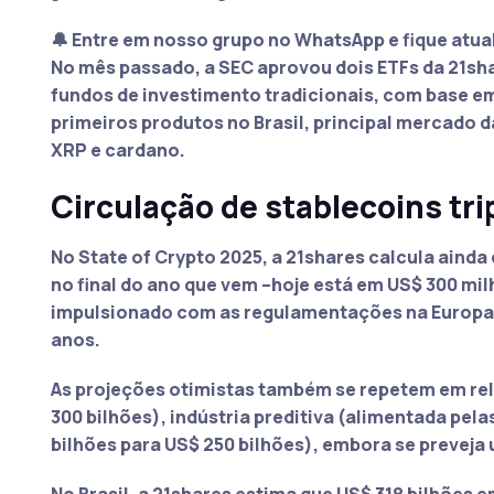
🔔 Entre em nosso grupo no WhatsApp e fique atua
No mês passado, a SEC aprovou dois ETFs da 21s
fundos de investimento tradicionais, com base em
primeiros produtos no Brasil, principal mercado d
XRP e cardano.
Circulação de stablecoins tri
No State of Crypto 2025, a 21shares calcula ainda
no final do ano que vem –hoje está em US$ 300 mil
impulsionado com as regulamentações na Europa e
anos.
As projeções otimistas também se repetem em rel
300 bilhões), indústria preditiva (alimentada pel
bilhões para US$ 250 bilhões), embora se prevej
No Brasil, a 21shares estima que US$ 318 bilhões