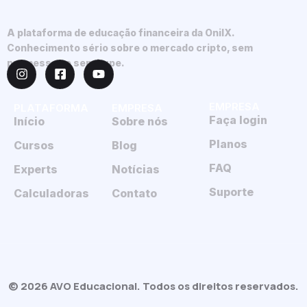
A plataforma de educação financeira da OnilX.
Conhecimento sério sobre o mercado cripto, sem
promessas e sem hype.
EMPRESA
PLATAFORMA
EMPRESA
Faça login
Início
Sobre nós
Planos
Cursos
Blog
FAQ
Experts
Notícias
Suporte
Calculadoras
Contato
© 2026 AVO Educacional. Todos os direitos reservados.