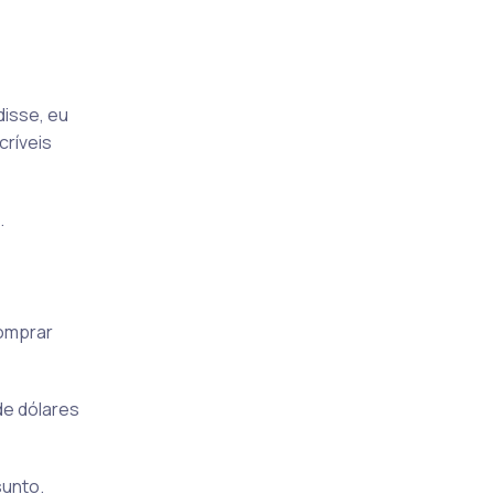
disse, eu
críveis
.
omprar
de dólares
sunto.