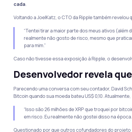
cada
.
Voltando a JoelKatz, o CTO da Ripple também revelou q
“Tentei tirar a maior parte dos meus ativos (além
realmente não gosto de risco, mesmo que pratica
para mim.”
Caso não tivesse essa exposição à Ripple, o desenvolv
Desenvolvedor revela que
Parecendo uma conversa com seu contador, David Sch
Bitcoin quando sua moeda bateu US$ 0,10. Atualmente, 
“Isso são 26 milhões de XRP que troquei por bitco
em risco. Eu realmente não gostei disso na época.
Questionado por que outros cofundadores do projeto fic