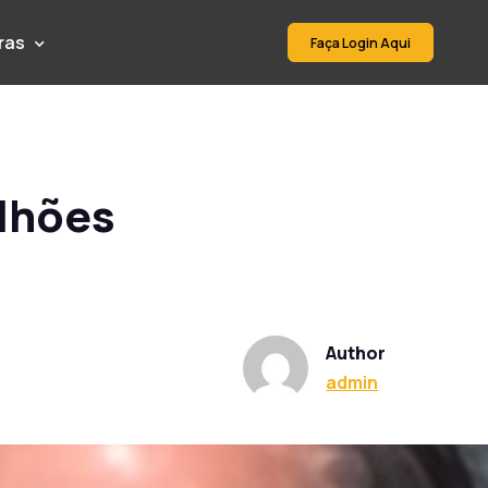
ras
Faça Login Aqui
ilhões
Author
admin