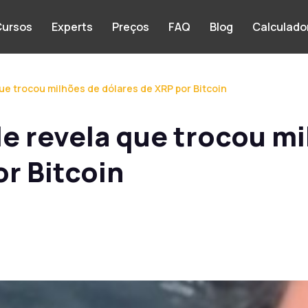
ursos
Experts
Preços
FAQ
Blog
Calculado
ue trocou milhões de dólares de XRP por Bitcoin
e revela que trocou m
r Bitcoin