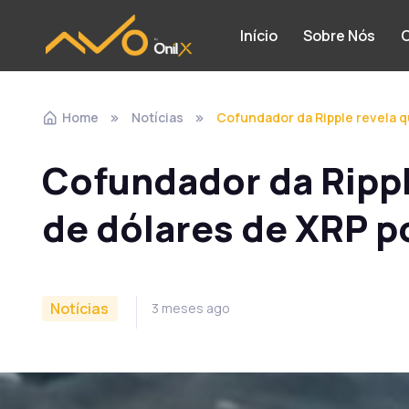
Início
Sobre Nós
C
Home
Notícias
Cofundador da Ripple revela q
Cofundador da Rippl
de dólares de XRP po
Notícias
3 meses ago