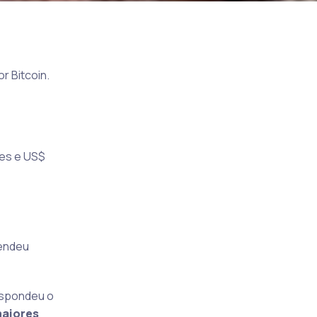
r Bitcoin.
ões e US$
vendeu
espondeu o
maiores