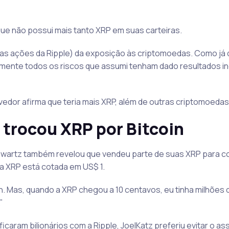
ue não possui mais tanto XRP em suas carteiras.
 das ações da Ripple) da exposição às criptomoedas. Como já 
mente todos os riscos que assumi tenham dado resultados in
edor afirma que teria mais XRP, além de outras criptomoedas
 trocou XRP por Bitcoin
wartz também revelou que vendeu parte de suas XRP para c
a XRP está cotada em US$ 1.
in. Mas, quando a XRP chegou a 10 centavos, eu tinha milhões 
”
aram bilionários com a Ripple, JoelKatz preferiu evitar o as