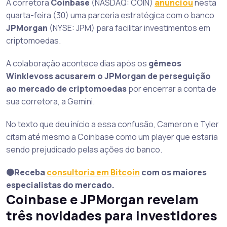
A corretora
Coinbase
(NASDAQ: COIN)
anunciou
nesta
quarta-feira (30) uma parceria estratégica com o banco
JPMorgan
(NYSE: JPM) para facilitar investimentos em
criptomoedas.
A colaboração acontece dias após os
gêmeos
Winklevoss acusarem o JPMorgan de perseguição
ao mercado de criptomoedas
por encerrar a conta de
sua corretora, a Gemini.
No texto que deu início a essa confusão, Cameron e Tyler
citam até mesmo a Coinbase como um player que estaria
sendo prejudicado pelas ações do banco.
🟠Receba
consultoria em Bitcoin
com os maiores
especialistas do mercado.
Coinbase e JPMorgan revelam
três novidades para investidores