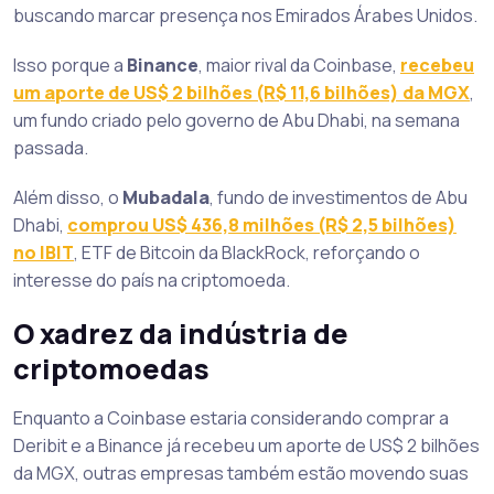
buscando marcar presença nos Emirados Árabes Unidos.
Isso porque a
Binance
, maior rival da Coinbase,
recebeu
um aporte de US$ 2 bilhões (R$ 11,6 bilhões) da MGX
,
um fundo criado pelo governo de Abu Dhabi, na semana
passada.
Além disso, o
Mubadala
, fundo de investimentos de Abu
Dhabi,
comprou US$ 436,8 milhões (R$ 2,5 bilhões)
no IBIT
, ETF de Bitcoin da BlackRock, reforçando o
interesse do país na criptomoeda.
O xadrez da indústria de
criptomoedas
Enquanto a Coinbase estaria considerando comprar a
Deribit e a Binance já recebeu um aporte de US$ 2 bilhões
da MGX, outras empresas também estão movendo suas