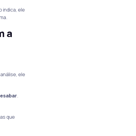
 indica, ele
ima.
m a
 análise, ele
desabar
.
mas que