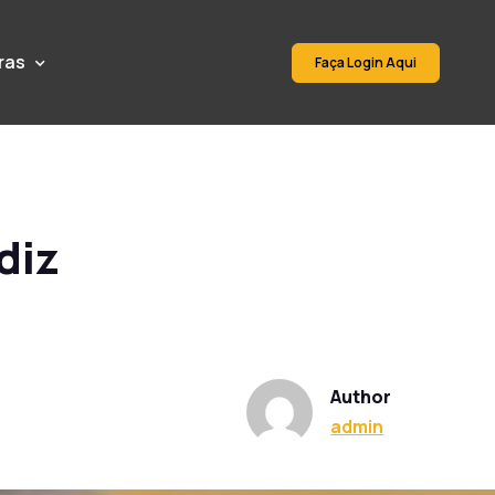
ras
Faça Login Aqui
diz
Author
admin