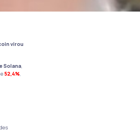
coin virou
 e Solana
,
e
52,4%
,
edes