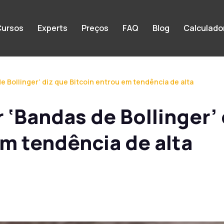
ursos
Experts
Preços
FAQ
Blog
Calculado
e Bollinger’ diz que Bitcoin entrou em tendência de alta
 ‘Bandas de Bollinger’ 
em tendência de alta