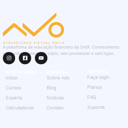
A plataforma de educação financeira da OnilX. Conhecimento
sério sobre o mercado cripto, sem promessas e sem hype.
EMPRESA
PLATAFORMA
EMPRESA
Faça login
Início
Sobre nós
Planos
Cursos
Blog
FAQ
Experts
Notícias
Suporte
Calculadoras
Contato