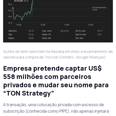
Ações da Verb valorizam na Nasdaq em meio a levantamento de
valores para compra de Toncoin (Crédito: Google Finanças).
Empresa pretende captar US$
558 milhões com parceiros
privados e mudar seu nome para
“TON Strategy”
A transação, uma colocação privada com excesso de
subscrição (conhecida como PIPE), não apenas injetará