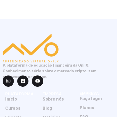
A plataforma de educação financeira da OnilX.
Conhecimento sério sobre o mercado cripto, sem
promessas e sem hype.
EMPRESA
PLATAFORMA
EMPRESA
Faça login
Início
Sobre nós
Planos
Cursos
Blog
FAQ