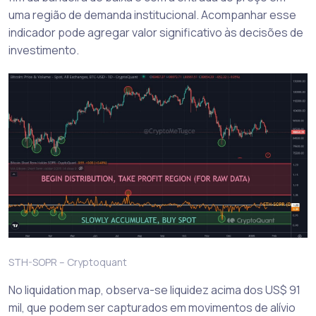
uma região de demanda institucional. Acompanhar esse
indicador pode agregar valor significativo às decisões de
investimento.
STH-SOPR – Cryptoquant
No liquidation map, observa-se liquidez acima dos US$ 91
mil, que podem ser capturados em movimentos de alívio