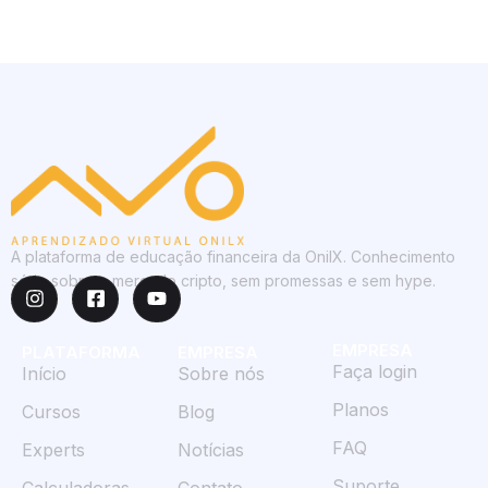
A plataforma de educação financeira da OnilX. Conhecimento
sério sobre o mercado cripto, sem promessas e sem hype.
EMPRESA
PLATAFORMA
EMPRESA
Faça login
Início
Sobre nós
Planos
Cursos
Blog
FAQ
Experts
Notícias
Suporte