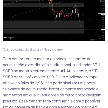
Gráfico diário do Bitcoin – Tradingview
Para compreender melhor os principais pontos de
acumulação e distribuição institucional, o indicador STH-
SOPR se mostra extremamente útil. Atualmente, o STH-
SOPR opera próximo de 0,99. Caso o indicador rompa
abaixo da faixa de 0,96, isso pode sinalizar um ponto
relevante de acumulação, historicamente associado a
momentos em que investidores de curto prazo realizam
prejuízo. Esse cenário faria confluência com o possível
fim da bandeira de baixa e com a entrada do preço em