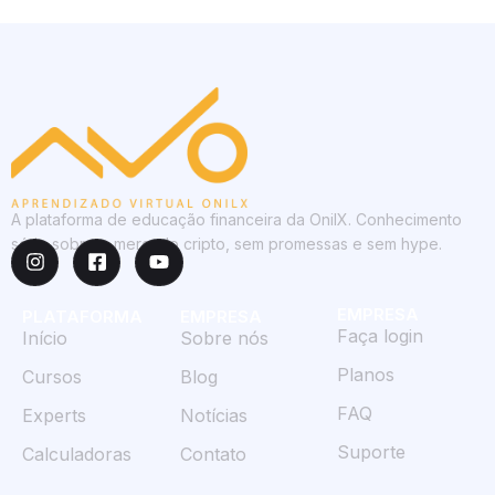
A plataforma de educação financeira da OnilX. Conhecimento
sério sobre o mercado cripto, sem promessas e sem hype.
EMPRESA
PLATAFORMA
EMPRESA
Faça login
Início
Sobre nós
Planos
Cursos
Blog
FAQ
Experts
Notícias
Suporte
Calculadoras
Contato