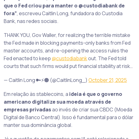
que o Fed criou para manter o @custodiabank de
fora”
, escreveu Caitlin Long, fundadora do Custodia
Bank, nas redes sociais.
THANK YOU, Gov Waller, for realizing the terrible mistake
the Fed made in blocking payments-only banks from Fed
master accounts, and re-opening the access rules the
Fed enacted to keep
@custodiabank
out. The Fed told
courts that such firms would put financial stability at risk…
— Caitlin Long 🔑⚡️🟠 (@CaitlinLong_)
October 21, 2025
Em relação às stablecoins, a
ideia é que o governo
americano digitalize sua moeda através de
empresas privadas
ao invés de criar sua CBDC (Moeda
Digital de Banco Central). Isso é fundamental para o dólar
manter sua dominância global.