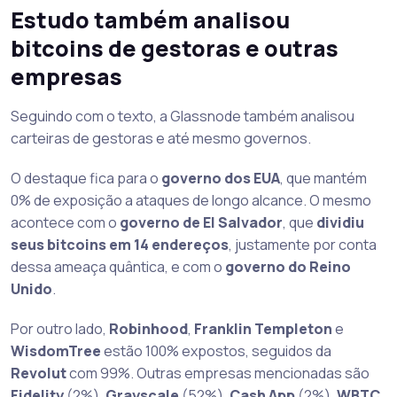
Estudo também analisou
bitcoins de gestoras e outras
empresas
Seguindo com o texto, a Glassnode também analisou
carteiras de gestoras e até mesmo governos.
O destaque fica para o
governo dos EUA
, que mantém
0% de exposição a ataques de longo alcance. O mesmo
acontece com o
governo de El Salvador
, que
dividiu
seus bitcoins em 14 endereços
, justamente por conta
dessa ameaça quântica, e com o
governo do Reino
Unido
.
Por outro lado,
Robinhood
,
Franklin Templeton
e
WisdomTree
estão 100% expostos, seguidos da
Revolut
com 99%. Outras empresas mencionadas são
Fidelity
(2%),
Grayscale
(52%),
Cash App
(2%),
WBTC