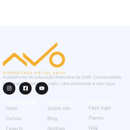
A plataforma de educação financeira da OnilX. Conhecimento
sério sobre o mercado cripto, sem promessas e sem hype.
EMPRESA
PLATAFORMA
EMPRESA
Faça login
Início
Sobre nós
Planos
Cursos
Blog
FAQ
Experts
Notícias