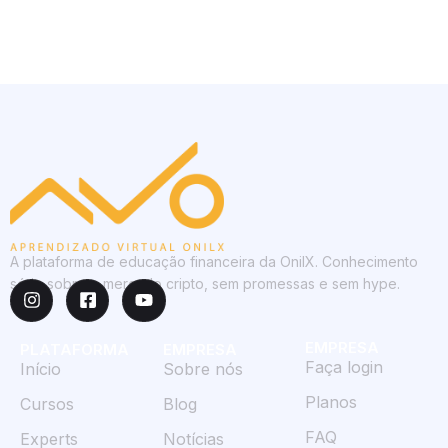
A plataforma de educação financeira da OnilX. Conhecimento
sério sobre o mercado cripto, sem promessas e sem hype.
EMPRESA
PLATAFORMA
EMPRESA
Faça login
Início
Sobre nós
Planos
Cursos
Blog
FAQ
Experts
Notícias