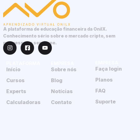
A plataforma de educação financeira da OnilX.
Conhecimento sério sobre o mercado cripto, sem
promessas e sem hype.
EMPRESA
PLATAFORMA
EMPRESA
Faça login
Início
Sobre nós
Planos
Cursos
Blog
FAQ
Experts
Notícias
Suporte
Calculadoras
Contato