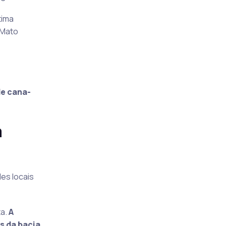
tima
 Mato
de cana-
a
des locais
ta.
A
s da bacia