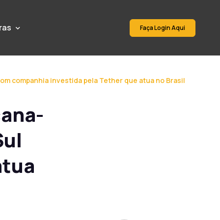
ras
Faça Login Aqui
om companhia investida pela Tether que atua no Brasil
cana-
Sul
atua