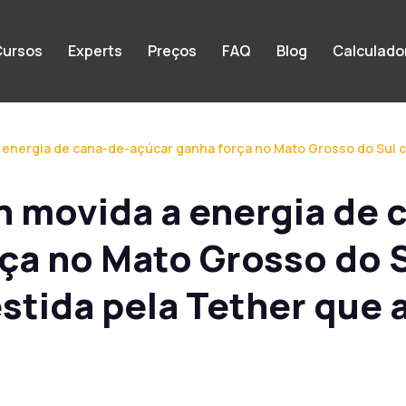
ursos
Experts
Preços
FAQ
Blog
Calculado
 energia de cana-de-açúcar ganha força no Mato Grosso do Sul c
n movida a energia de 
ça no Mato Grosso do 
tida pela Tether que 