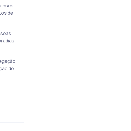
senses.
tos de
essoas
oradias
vegação
ação de