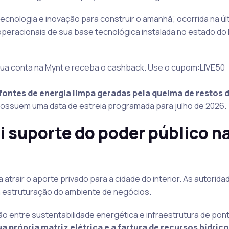
ecnologia e inovação para construir o amanhã”, ocorrida na úl
peracionais de sua base tecnológica instalada no estado do
ua conta na Mynt e receba o cashback. Use o cupom:LIVE50
fontes de energia limpa geradas pela queima de restos 
 possuem uma data de estreia programada para julho de 2026.
i suporte do poder público n
 atrair o aporte privado para a cidade do interior. As autorida
a estruturação do ambiente de negócios.
o entre sustentabilidade energética e infraestrutura de pon
própria matriz elétrica e a fartura de recursos hídrico