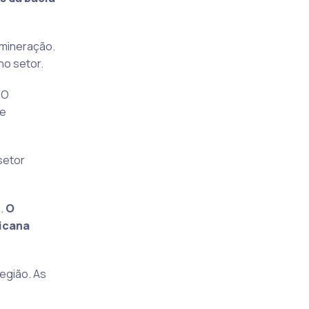
 mineração.
no setor.
 O
de
setor
s.
O
icana
egião. As