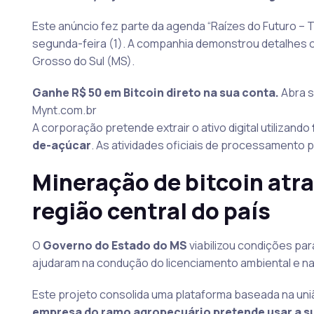
Este anúncio fez parte da agenda “Raízes do Futuro – T
segunda-feira (1). A companhia demonstrou detalhes o
Grosso do Sul (MS).
Ganhe R$ 50 em Bitcoin direto na sua conta.
Abra s
Mynt.com.br
A corporação pretende extrair o ativo digital utilizando
de-açúcar
. As atividades oficiais de processamento
Mineração de bitcoin atra
região central do país
O
Governo do Estado do MS
viabilizou condições para
ajudaram na condução do licenciamento ambiental e n
Este projeto consolida uma plataforma baseada na uniã
empresa do ramo agropecuário pretende usar a sua 