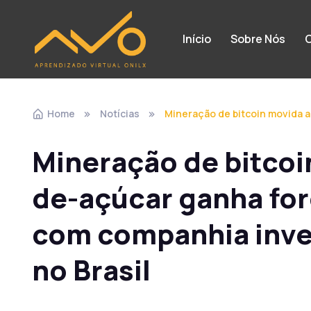
Início
Sobre Nós
C
Home
Notícias
Mineração de bitcoin movida a
Mineração de bitcoi
de-açúcar ganha for
com companhia inves
no Brasil