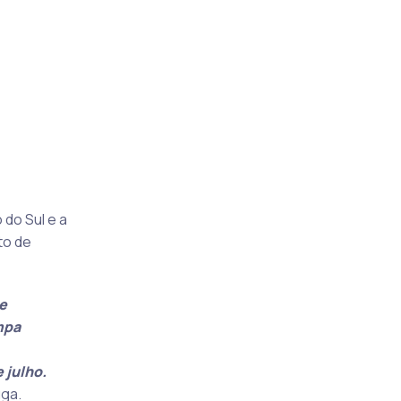
do Sul e a
to de
e
mpa
 julho.
uga.