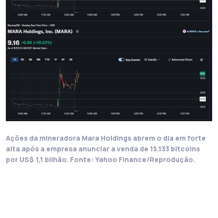
Ações da mineradora Mara Holdings abrem o dia em forte
alta após a empresa anunciar a venda de 15.133 bitcoins
por US$ 1,1 bilhão. Fonte: Yahoo Finance/Reprodução.