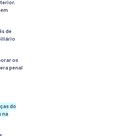
terior
.
s em
ês de
liário
norar os
era penal
nças do
s na
a