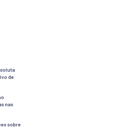
soluta
ivo de
no
as nas
ões sobre