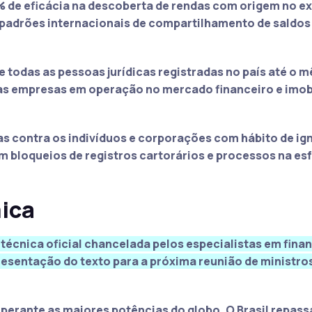
 de eficácia na descoberta de rendas com origem no ex
s padrões internacionais de compartilhamento de saldo
e todas as pessoas jurídicas registradas no país até o m
as empresas em operação no mercado financeiro e imobi
s contra os indivíduos e corporações com hábito de ig
 bloqueios de registros cartorários e processos na esf
ica
écnica oficial chancelada pelos especialistas em fina
resentação do texto para a próxima reunião de ministro
perante as maiores potências do globo. O Brasil repass