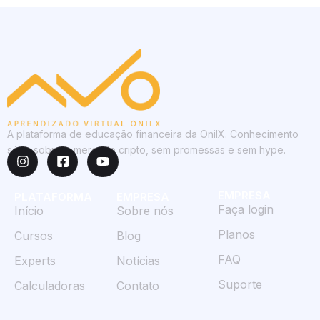
A plataforma de educação financeira da OnilX. Conhecimento
sério sobre o mercado cripto, sem promessas e sem hype.
EMPRESA
PLATAFORMA
EMPRESA
Faça login
Início
Sobre nós
Planos
Cursos
Blog
FAQ
Experts
Notícias
Suporte
Calculadoras
Contato