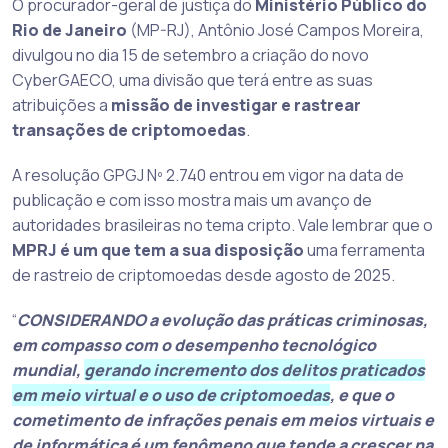
O procurador-geral de justiça do
Ministério Público do
Rio de Janeiro
(MP-RJ), Antônio José Campos Moreira,
divulgou no dia 15 de setembro a criação do novo
CyberGAECO, uma divisão que terá entre as suas
atribuições a
missão de investigar e rastrear
transações de criptomoedas
.
A resolução GPGJ Nº 2.740 entrou em vigor na data de
publicação e com isso mostra mais um avanço de
autoridades brasileiras no tema cripto. Vale lembrar que o
MPRJ é um que tem a sua disposição
uma ferramenta
de rastreio de criptomoedas desde agosto de 2025.
“
CONSIDERANDO a evolução das práticas criminosas,
em compasso com o desempenho tecnológico
mundial,
gerando incremento dos delitos praticados
em meio virtual e o uso de criptomoedas
, e que o
cometimento de infrações penais em meios virtuais e
de informática é um fenômeno que tende a crescer na