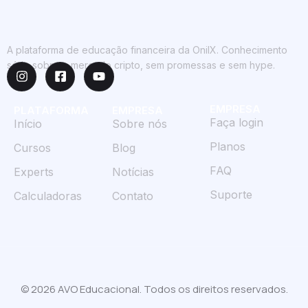
A plataforma de educação financeira da OnilX. Conhecimento
sério sobre o mercado cripto, sem promessas e sem hype.
EMPRESA
PLATAFORMA
EMPRESA
Faça login
Início
Sobre nós
Planos
Cursos
Blog
FAQ
Experts
Notícias
Suporte
Calculadoras
Contato
© 2026 AVO Educacional. Todos os direitos reservados.