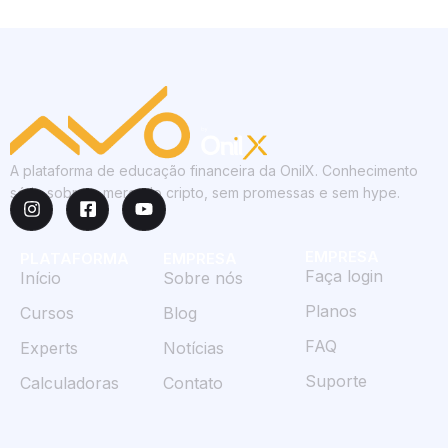
A plataforma de educação financeira da OnilX. Conhecimento
sério sobre o mercado cripto, sem promessas e sem hype.
EMPRESA
PLATAFORMA
EMPRESA
Faça login
Início
Sobre nós
Planos
Cursos
Blog
FAQ
Experts
Notícias
Suporte
Calculadoras
Contato