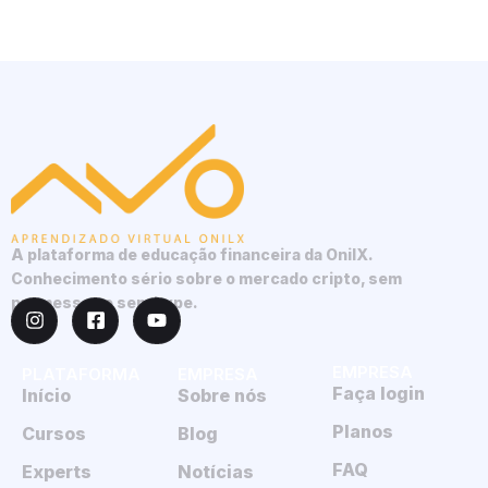
A plataforma de educação financeira da OnilX.
Conhecimento sério sobre o mercado cripto, sem
promessas e sem hype.
EMPRESA
PLATAFORMA
EMPRESA
Faça login
Início
Sobre nós
Planos
Cursos
Blog
FAQ
Experts
Notícias