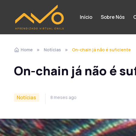
Início
Sobre Nós
C
Home
Notícias
On-chain já não é suficiente
On-chain já não é su
Notícias
8 meses ago