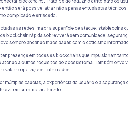
onectar blockchains. Trata-se de reduzir o atrito para os usu
ó então será possível atrair não apenas entusiastas técnicos
mo complicado e arriscado.
tadas as redes, maior a superfície de ataque; stablecoins q
da blockchain rápida sobreviverá sem comunidade, seguranç
deve sempre andar de mãos dadas com o ceticismo informado
ca ter presença em todas as blockchains que impulsionam tanto
e atende a outros requisitos do ecossistema. Também envolv
 de valor e operações entre redes.
r múltiplas cadeias, a experiência do usuário e a segurança
horar em um ritmo acelerado.