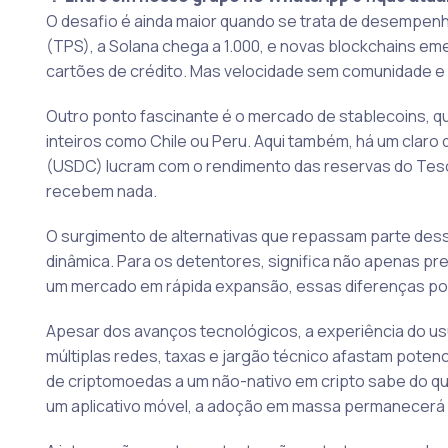
O desafio é ainda maior quando se trata de desempen
(TPS), a Solana chega a 1.000, e novas blockchains e
cartões de crédito. Mas velocidade sem comunidade e 
Outro ponto fascinante é o mercado de stablecoins, q
inteiros como Chile ou Peru. Aqui também, há um claro 
(USDC) lucram com o rendimento das reservas do Tes
recebem nada.
O surgimento de alternativas que repassam parte des
dinâmica. Para os detentores, significa não apenas pre
um mercado em rápida expansão, essas diferenças pode
Apesar dos avanços tecnológicos, a experiência do usu
múltiplas redes, taxas e jargão técnico afastam poten
de criptomoedas a um não-nativo em cripto sabe do que
um aplicativo móvel, a adoção em massa permanecerá