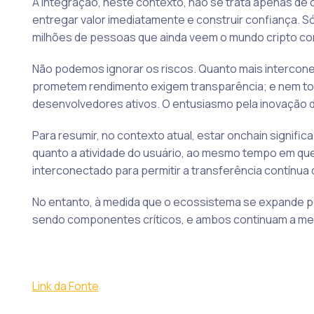
A integração, neste contexto, não se trata apenas de c
entregar valor imediatamente e construir confiança. S
milhões de pessoas que ainda veem o mundo cripto co
Não podemos ignorar os riscos. Quanto mais interconec
prometem rendimento exigem transparência; e nem to
desenvolvedores ativos. O entusiasmo pela inovação 
Para resumir, no contexto atual, estar onchain signifi
quanto a atividade do usuário, ao mesmo tempo em qu
interconectado para permitir a transferência contínua
No entanto, à medida que o ecossistema se expande po
sendo componentes críticos, e ambos continuam a mel
Link da Fonte