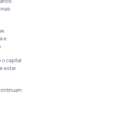
ários,
, mas
ue
a e
.
 o capital
e estar
 continuam