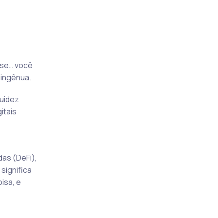
ase… você
 ingênua.
quidez
itais
as (DeFi),
significa
isa, e