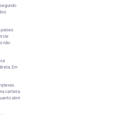
r segundo
 dos
 países
ircle
s não
ssa
direta. Em
mplexas,
ma carteira
uanto abrir