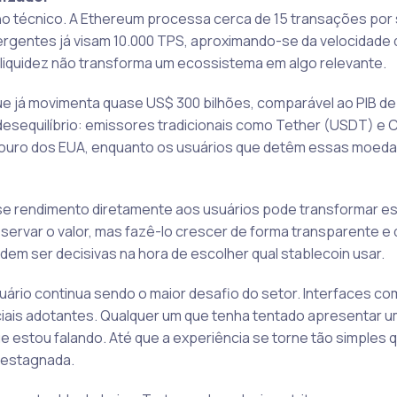
ho técnico. A Ethereum processa cerca de 15 transações po
mergentes já visam 10.000 TPS, aproximando-se da velocidade
liquidez não transforma um ecossistema em algo relevante.
ue já movimenta quase US$ 300 bilhões, comparável ao PIB de
desequilíbrio: emissores tradicionais como Tether (USDT) e C
ouro dos EUA, enquanto os usuários que detêm essas moeda
se rendimento diretamente aos usuários pode transformar e
servar o valor, mas fazê-lo crescer de forma transparente e 
m ser decisivas na hora de escolher qual stablecoin usar.
ário continua sendo o maior desafio do setor. Interfaces co
ciais adotantes. Qualquer um que tenha tentado apresentar u
 estou falando. Até que a experiência se torne tão simples q
 estagnada.