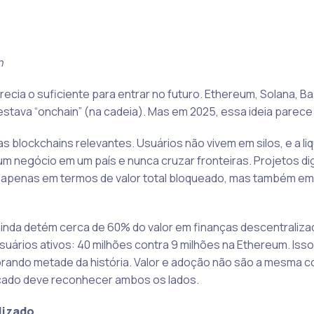
n
recia o suficiente para entrar no futuro. Ethereum, Solana, B
estava “onchain” (na cadeia). Mas em 2025, essa ideia parece
s blockchains relevantes. Usuários não vivem em silos, e a li
m negócio em um país e nunca cruzar fronteiras. Projetos dig
 apenas em termos de valor total bloqueado, mas também em
inda detém cerca de 60% do valor em finanças descentralizad
suários ativos: 40 milhões contra 9 milhões na Ethereum. Isso 
orando metade da história. Valor e adoção não são a mesma co
rcado deve reconhecer ambos os lados.
lizado.