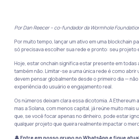
Por Dan Reecer – co-fundador da Wormhole Foundatio
Por muito tempo, lançar um ativo em uma blockchain pa
só precisava escolher sua rede e pronto: seu projeto 
Hoje, estar onchain significa estar presente em todas a
também não. Limitar-se a uma única rede é como abrir u
devem pensar globalmente desde o primeiro dia — não
experiência do usuário e engajamento real.
Os números deixam clara essa dicotomia. A Ethereum a
mas a Solana, com menos capital, já reúne muito mais u
que, se você focar apenas no dinheiro, pode estar ign
qualquer projeto que queira realmente impactar o me
🔔 Entre em nosso grupo no WhatsApp e fique atua