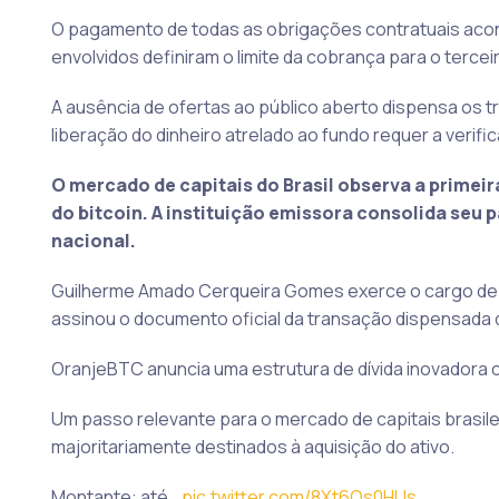
O pagamento de todas as obrigações contratuais aconte
envolvidos definiram o limite da cobrança para o terceir
A ausência de ofertas ao público aberto dispensa os t
liberação do dinheiro atrelado ao fundo requer a veri
O mercado de capitais do Brasil observa a primeir
do bitcoin. A instituição emissora consolida seu 
nacional.
Guilherme Amado Cerqueira Gomes exerce o cargo de d
assinou o documento oficial da transação dispensada d
OranjeBTC anuncia uma estrutura de dívida inovadora c
Um passo relevante para o mercado de capitais brasilei
majoritariamente destinados à aquisição do ativo.
Montante: até…
pic.twitter.com/8Xt6Os0HUs