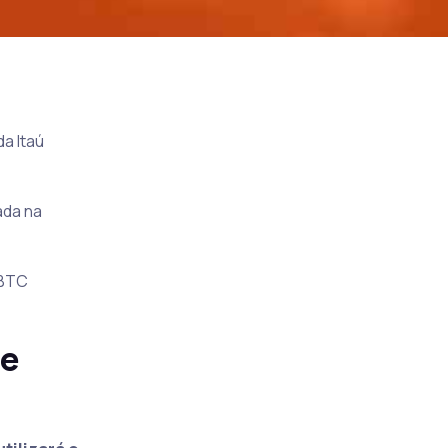
a Itaú
ada na
eBTC
de