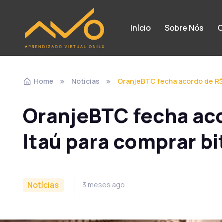
Início
Sobre Nós
C
Home
Notícias
OranjeBTC fecha acordo de R$ 
OranjeBTC fecha ac
Itaú para comprar bi
Notícias
3 meses ago