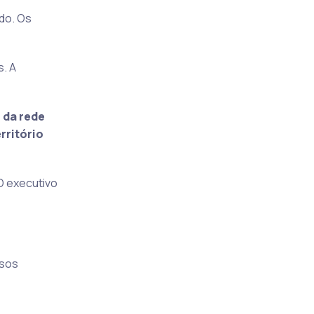
do. Os
s. A
 da rede
rritório
O executivo
rsos