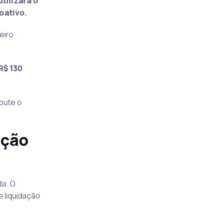
tilizará o
oativo.
eiro
R$ 130
mbute o
ação
da. O
 liquidação