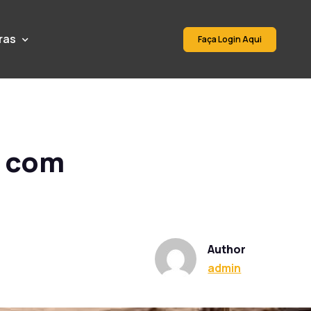
ras
Faça Login Aqui
s com
Author
admin