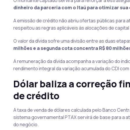
O montante captado servirá para reforçar a estratégia
dinheiro da parceria com o Itaú para otimizar sua 
A emissão de crédito não abriu ofertas públicas para a
respeitou as regras aplicáveis às alocações de capital d
O valor da dívida sofre uma divisão entre as duas eta
milhões e a segunda cota concentra R$ 80 milhões
A remuneração da dívida acompanha a variação do indica
rendimento integral da variação acumulada do CDI com
Dólar baliza a correção f
de crédito
A taxa de venda de dólares calculada pelo Banco Central 
sistema governamental PTAX servirá de base para a at
do negócio.