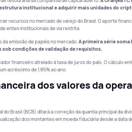
 de tesouraria da companhia de capital aberto.
A OranjeBTC u
estrutura institucional e adquirir mais unidades do cript
trair recursos no mercado de varejo do Brasil. O aporte financ
e entes institucionais de via restrita.
pas da emissão de papéis no mercado.
A primeira série soma 
 sob condições de validação de requisitos.
dor financeiro atrelado à taxa de juros do país. O cálculo e
 um acréscimo de 1,85% ao ano.
inanceira dos valores da oper
do Brasil (BCB) ditará a correção da quantia principal da dívi
ualização dos montantes em moeda fiduciária desde a data de