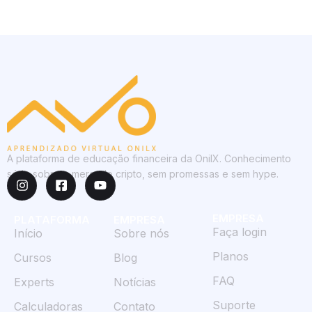
A plataforma de educação financeira da OnilX. Conhecimento
sério sobre o mercado cripto, sem promessas e sem hype.
EMPRESA
PLATAFORMA
EMPRESA
Faça login
Início
Sobre nós
Planos
Cursos
Blog
FAQ
Experts
Notícias
Suporte
Calculadoras
Contato