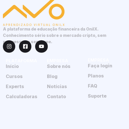
A plataforma de educação financeira da OnilX.
Conhecimento sério sobre o mercado cripto, sem
promessas e sem hype.
EMPRESA
PLATAFORMA
EMPRESA
Faça login
Início
Sobre nós
Planos
Cursos
Blog
FAQ
Experts
Notícias
Suporte
Calculadoras
Contato