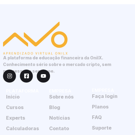
A plataforma de educação financeira da OnilX.
Conhecimento sério sobre o mercado cripto, sem
promessas e sem hype.
EMPRESA
PLATAFORMA
EMPRESA
Faça login
Início
Sobre nós
Planos
Cursos
Blog
FAQ
Experts
Notícias
Suporte
Calculadoras
Contato