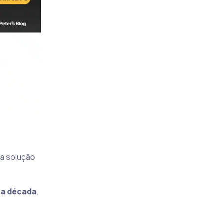
ma solução
ma década
,