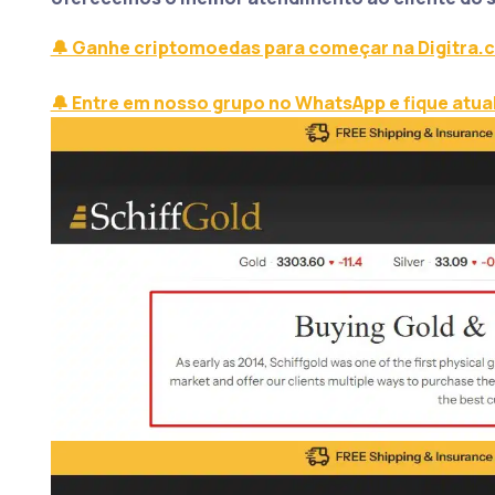
🔔 Ganhe criptomoedas para começar na Digitra.
🔔 Entre em nosso grupo no WhatsApp e fique atua