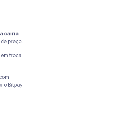
a cairia
 de preço.
s em troca
 com
r o Bitpay