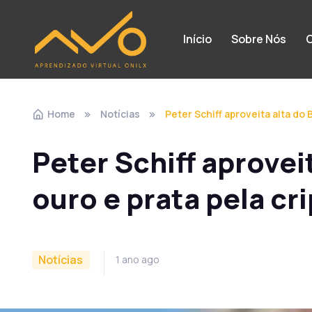
Início
Sobre Nós
C
Home
Notícias
Peter Schiff aproveita alta do
Peter Schiff aprovei
ouro e prata pela c
Notícias
1 ano ago