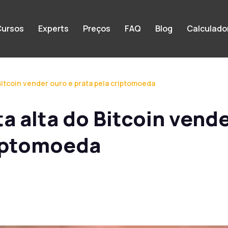
ursos
Experts
Preços
FAQ
Blog
Calculado
 Bitcoin vender ouro e prata pela criptomoeda
ta alta do Bitcoin vend
riptomoeda