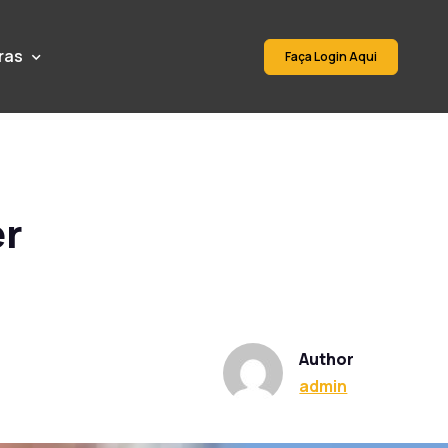
ras
Faça Login Aqui
er
Author
admin