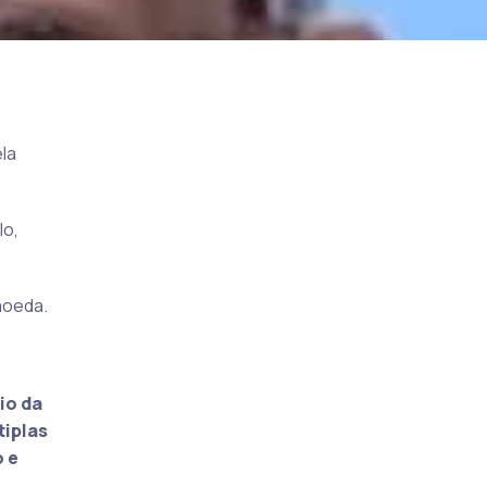
ela
lo,
moeda.
io da
tiplas
 e