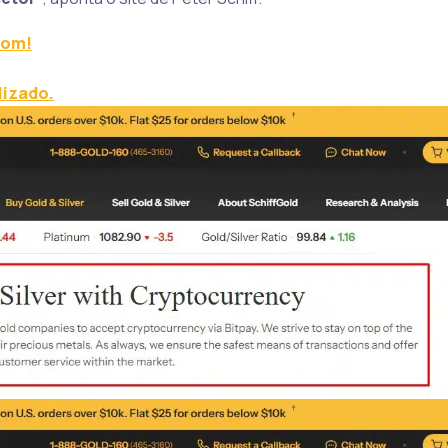
com!
lizado.