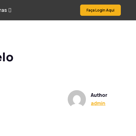
ras
Faça Login Aqui
elo
Author
admin