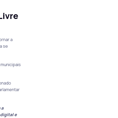
Livre
ornar a
a se
 municipais
ionado
arlamentar
 a
igital e