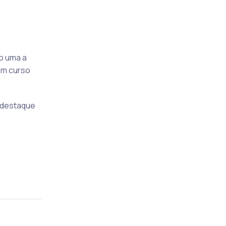
o uma a
um curso
u destaque