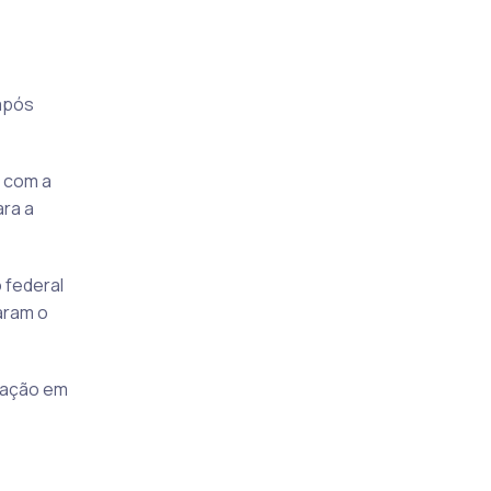
após
u com a
ra a
 federal
aram o
ovação em