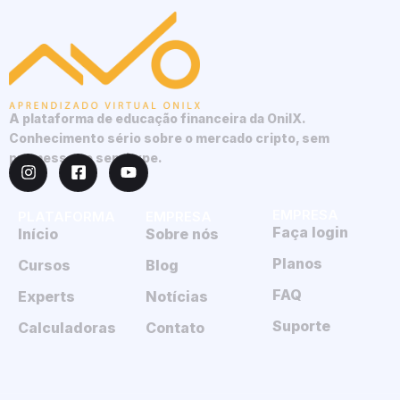
A plataforma de educação financeira da OnilX.
Conhecimento sério sobre o mercado cripto, sem
promessas e sem hype.
EMPRESA
PLATAFORMA
EMPRESA
Faça login
Início
Sobre nós
Planos
Cursos
Blog
FAQ
Experts
Notícias
Suporte
Calculadoras
Contato