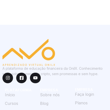
A plataforma de educação financeira da OnilX. Conhecimento
sério sobre o mercado cripto, sem promessas e sem hype.
EMPRESA
PLATAFORMA
EMPRESA
Faça login
Início
Sobre nós
Planos
Cursos
Blog