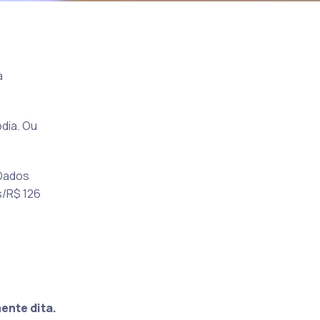
a
ódia. Ou
 Dados
s/R$ 126
ente dita.