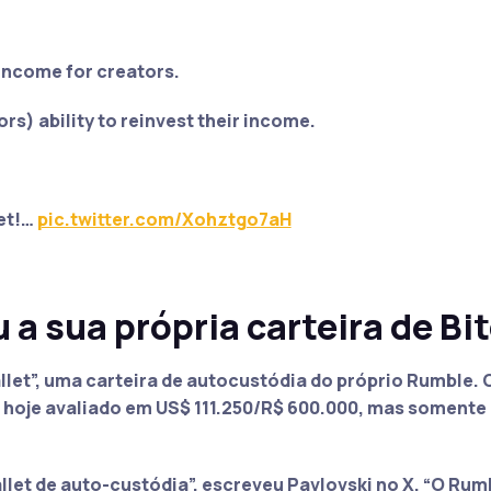
 income for creators.
ors) ability to reinvest their income.
let!…
pic.twitter.com/Xohztgo7aH
 sua própria carteira de Bi
let”
, uma carteira de autocustódia do próprio Rumble.
 hoje avaliado em US$ 111.250/R$ 600.000, mas somente
let de auto-custódia”
, escreveu Pavlovski no X.
“O Rum