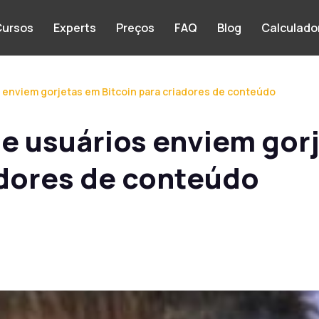
ursos
Experts
Preços
FAQ
Blog
Calculado
 enviem gorjetas em Bitcoin para criadores de conteúdo
e usuários enviem gor
adores de conteúdo