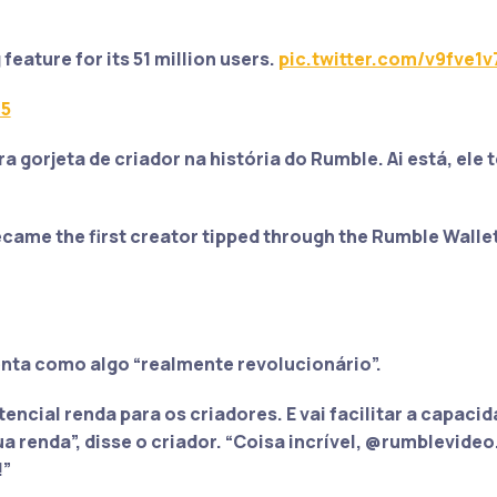
feature for its 51 million users.
pic.twitter.com/v9fve1v
25
ra gorjeta de criador na história do Rumble. Ai está, ele
came the first creator tipped through the Rumble Walle
menta como
algo “realmente revolucionário”
.
ncial renda para os criadores. E vai facilitar a capaci
ua renda”
, disse o criador.
“Coisa incrível, @rumblevideo
!”