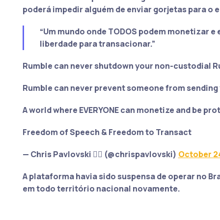
poderá impedir alguém de enviar gorjetas para o 
“Um mundo onde TODOS podem monetizar e es
liberdade para transacionar.”
Rumble can never shutdown your non-custodial R
Rumble can never prevent someone from sending y
A world where EVERYONE can monetize and be prot
Freedom of Speech & Freedom to Transact
— Chris Pavlovski 🏴‍☠️ (@chrispavlovski)
October 2
A plataforma havia sido suspensa de operar no Bra
em todo território nacional novamente.