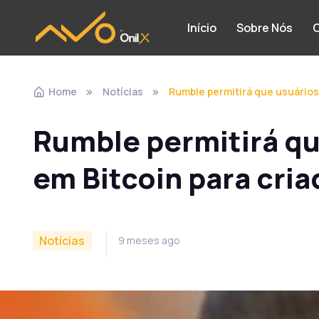
Início
Sobre Nós
C
Home
Notícias
Rumble permitirá que usuários
Rumble permitirá qu
em Bitcoin para cri
Notícias
9 meses ago