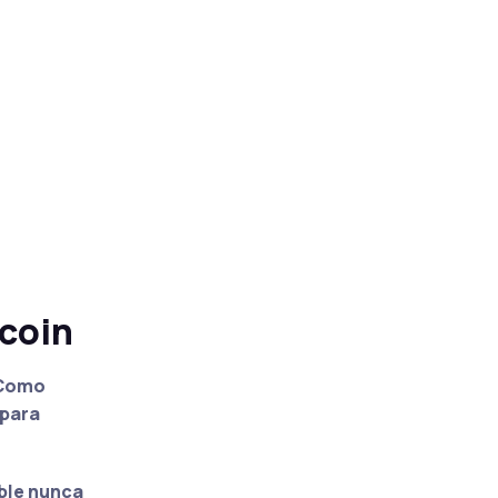
tcoin
 Como
 para
ble nunca