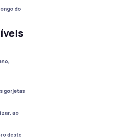
 longo do
íveis
ano,
s gorjetas
zar, ao
bro deste