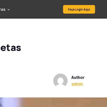
ras
Faça Login Aqui
jetas
Author
admin