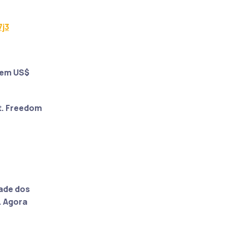
7j3
 tem US$
t. Freedom
dade dos
. Agora