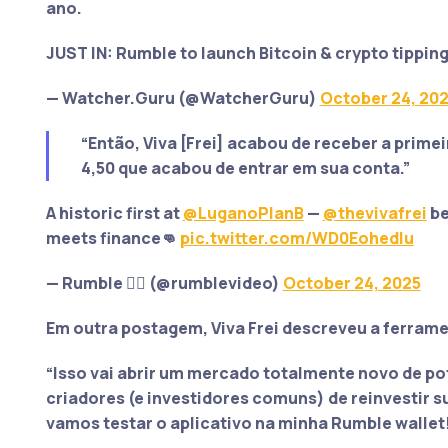
ano.
JUST IN: Rumble to launch Bitcoin & crypto tipping 
— Watcher.Guru (@WatcherGuru)
October 24, 20
“Então, Viva [Frei] acabou de receber a primei
4,50 que acabou de entrar em sua conta.”
A historic first at
@LuganoPlanB
—
@thevivafrei
be
meets finance👊
pic.twitter.com/WD0EohedIu
— Rumble 🏴‍☠️ (@rumblevideo)
October 24, 2025
Em outra postagem, Viva Frei descreveu a ferra
“Isso vai abrir um mercado totalmente novo de pote
criadores (e investidores comuns) de reinvestir s
vamos testar o aplicativo na minha Rumble wallet