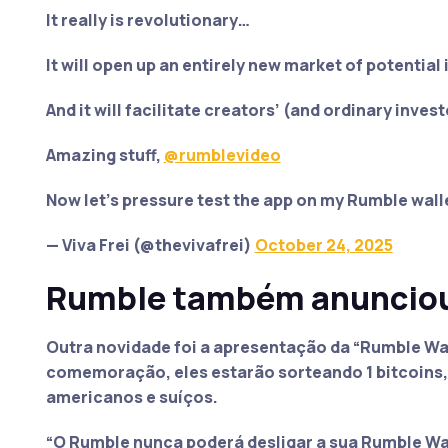
It really is revolutionary…
It will open up an entirely new market of potential
And it will facilitate creators’ (and ordinary invest
Amazing stuff,
@rumblevideo
Now let’s pressure test the app on my Rumble wal
— Viva Frei (@thevivafrei)
October 24, 2025
Rumble também anunciou a
Outra novidade foi a apresentação da
“Rumble Wal
comemoração, eles estarão sorteando 1 bitcoins,
americanos e suíços.
“O Rumble nunca poderá desligar a sua Rumble Wal