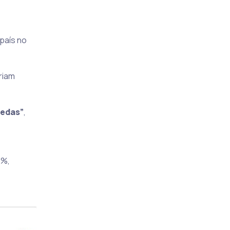
país no
riam
oedas”
,
5%,