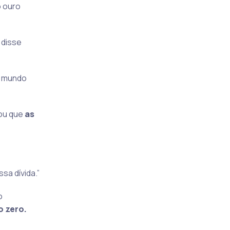
o ouro
, disse
o mundo
mou que
as
sa dívida.”
o
o zero.