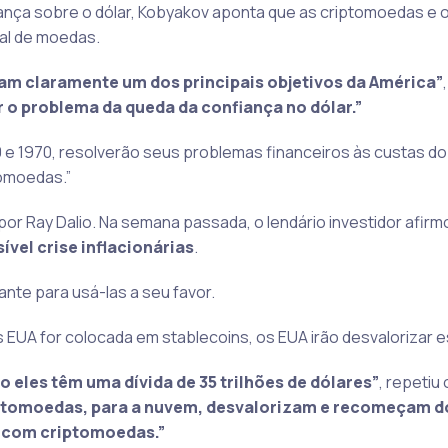
ça sobre o dólar, Kobyakov aponta que as criptomoedas e 
bal de moedas.
m claramente um dos principais objetivos da América”
r o problema da queda da confiança no dólar.”
 e 1970, resolverão seus problemas financeiros às custas d
tomoedas.”
r Ray Dalio. Na semana passada, o lendário investidor afir
vel crise inflacionárias
.
nte para usá-las a seu favor.
 EUA for colocada em stablecoins, os EUA irão desvalorizar es
eles têm uma dívida de 35 trilhões de dólares”
, repetiu 
riptomoedas, para a nuvem, desvalorizam e recomeçam d
r com criptomoedas.”