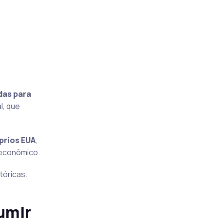
das para
l, que
prios EUA
,
 econômico.
tóricas.
umir