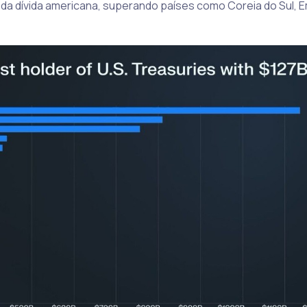
s da dívida americana, superando países como Coreia do Sul, 