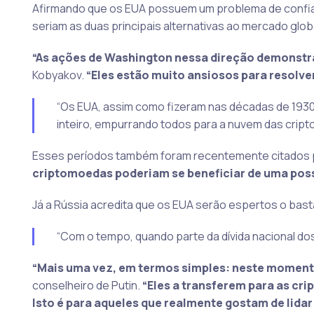
Afirmando que os EUA possuem um problema de confian
seriam as duas principais alternativas ao mercado glo
“As ações de Washington nessa direção demonstra
Kobyakov.
“Eles estão muito ansiosos para resolve
“Os EUA, assim como fizeram nas décadas de 1930
inteiro, empurrando todos para a nuvem das crip
Esses períodos também foram recentemente citados po
criptomoedas poderiam se beneficiar de uma possí
Já a Rússia acredita que os EUA serão espertos o basta
“Com o tempo, quando parte da dívida nacional dos
“Mais uma vez, em termos simples: neste momento 
conselheiro de Putin.
“Eles a transferem para as c
Isto é para aqueles que realmente gostam de lida