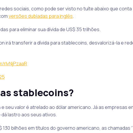
redes sociais, como pode ser visto no tuíte abaixo que cont
 com
versões dubladas para inglês
.
s para eliminar sua dívida de US$ 35 trilhões.
irá transferir a dívida para stablecoins, desvalorizá-la e rede
om/rlvNjPzaaR
25
as stablecoins?
 e seu valor é atrelado ao dólar americano. Já as empresas 
 dá lastro aos seus ativos.
130 bilhões em títulos do governo americano, as chamadas ‘T-