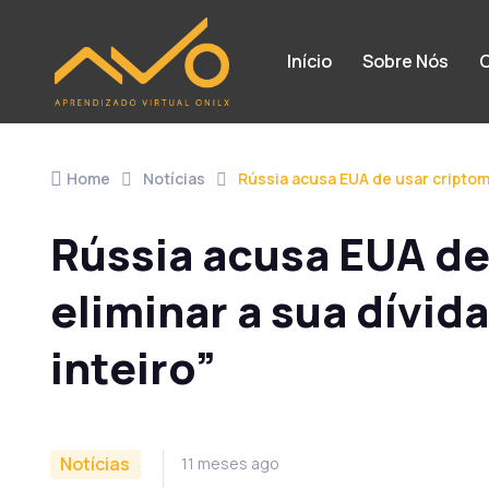
Início
Sobre Nós
C
Home
Notícias
Rússia acusa EUA de usar criptom
Rússia acusa EUA de
eliminar a sua dívid
inteiro”
Notícias
11 meses ago