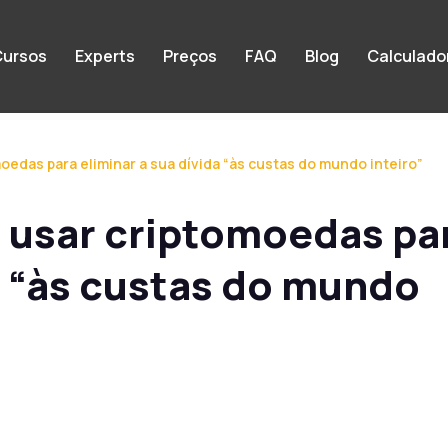
ursos
Experts
Preços
FAQ
Blog
Calculado
oedas para eliminar a sua dívida “às custas do mundo inteiro”
 usar criptomoedas pa
a “às custas do mundo