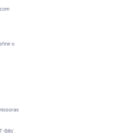
a com
finir o
emissoras
Bills’.