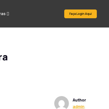
ras
Faça Login Aqui
ra
Author
admin