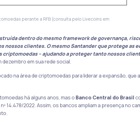
ptomoedas perante a RFB (consulta pelo Livecoins em
nstruída dentro do mesmo framework de governança, risc
dos nossos clientes. O mesmo Santander que protege as 
s criptomoedas – ajudando a proteger tanto nossos clien
 em dezembro em sua rede social.
focado na área de criptomoedas para liderar a expansão, que
iptomoedas há alguns anos, mas o
Banco Central do Brasil
c
i nº 14.478/2022. Assim, os bancos ampliam a presença no ca
pto.