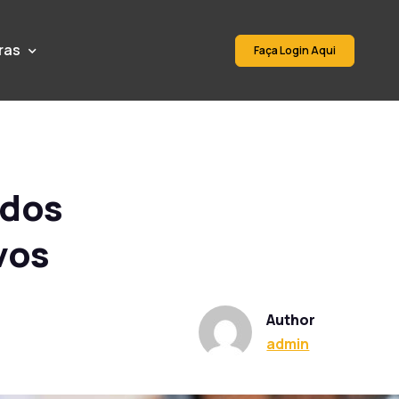
ras
Faça Login Aqui
odos
ivos
Author
admin