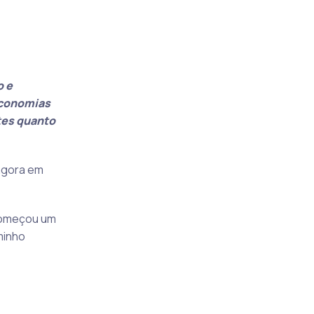
o e
economias
tes quanto
 agora em
omeçou um
minho