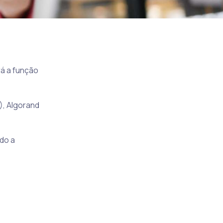
á a função
), Algorand
do a