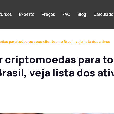
ursos
Experts
Preços
FAQ
Blog
Calculado
das para todos os seus clientes no Brasil, veja lista dos ativos
ar criptomoedas para t
rasil, veja lista dos at