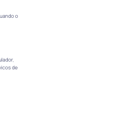
quando o
lador,
vicos de